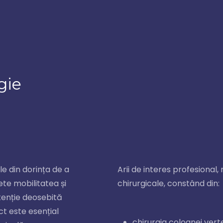
gie
e din dorința de a
Arii de interes profesional, 
ete mobilitatea și
chirurgicale, constând din:
tenție deosebită
ct este esențial
chirurgia coloanei vert