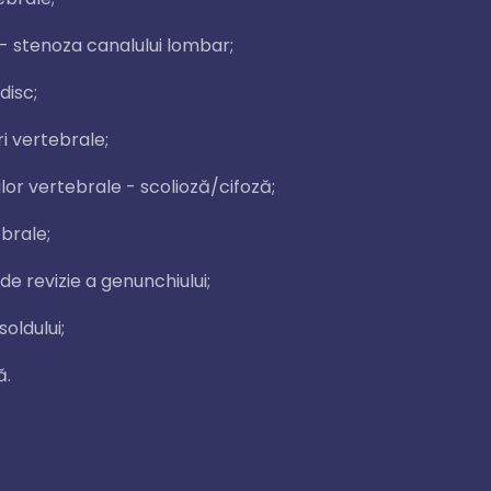
- stenoza canalului lombar;
disc;
i vertebrale;
lor vertebrale - scolioză/cifoză;
ebrale;
de revizie a genunchiului;
oldului;
ă.