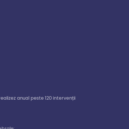
realizez anual peste 120 intervenții
ebrale;