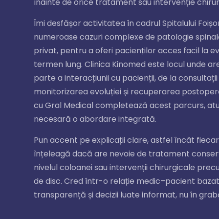
înainte de orice tratament sau intervenție chirur
Îmi desfășor activitatea în cadrul Spitalului Foiș
numeroase cazuri complexe de patologie spinală,
privat, pentru a oferi pacienților acces facil la 
termen lung. Clinica Kinomed este locul unde a
parte a interacțiunii cu pacienții, de la consultați
monitorizarea evoluției și recuperarea postoper
cu Gral Medical completează acest parcurs, at
necesară o abordare integrată.
Pun accent pe explicații clare, astfel încât fieca
înțeleagă dacă are nevoie de tratament conservato
nivelul coloanei sau intervenții chirurgicale pre
de disc. Cred într-o relație medic–pacient baza
transparență și decizii luate informat, nu în grab