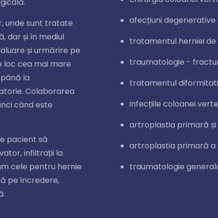
gicală.
afecțiuni degenerative 
or, unde sunt tratate
 dar și în mediul
tratamentul herniei de 
evaluare și urmărire pe
traumatologie - fractur
re loc cea mai mare
i până la
tratamentul diformitati
atorie. Colaborarea
infecțiile coloanei vert
unci când este
artroplastia primară și 
re pacient să
artroplastia primară a s
r, infiltrații la
cum cele pentru hernie
traumatologie general
tă pe încredere,
ă.