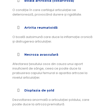
Boala artrozica (coxartroza)
O condiție în care cartilajul articulației se
deteriorează, provocând durere și rigiditate.
Artrita reumatoidă
O boală autoimună care duce la inflamație cronică
și distrugerea articulației.
Necroza avasculară
Afectarea țesutului osos din cauza unui aport
insuficient de sânge, ceea ce poate duce la
prabusirea capului femural si aparitia artrozei la
nivelul articulației.
Displazia de șold
Dezvoltarea anormală a articulației șoldului, care
poate duce la artroza prematură.