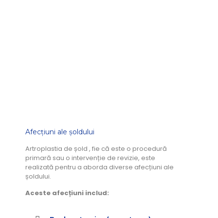
AFECȚIUNI
Șold
Afecțiuni ale șoldului
Artroplastia de șold , fie că este o procedură
primară sau o intervenție de revizie, este
realizată pentru a aborda diverse afecțiuni ale
șoldului.
Aceste afecțiuni includ: