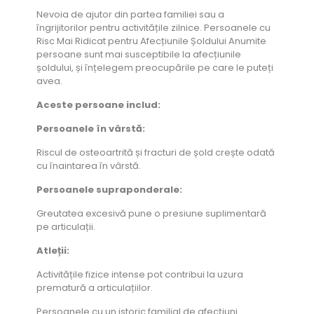
Nevoia de ajutor din partea familiei sau a
îngrijitorilor pentru activitățile zilnice. Persoanele cu
Risc Mai Ridicat pentru Afecțiunile Șoldului Anumite
persoane sunt mai susceptibile la afecțiunile
șoldului, și înțelegem preocupările pe care le puteți
avea.
Aceste persoane includ:
Persoanele în vârstă:
Riscul de osteoartrită și fracturi de șold crește odată
cu înaintarea în vârstă.
Persoanele supraponderale:
Greutatea excesivă pune o presiune suplimentară
pe articulații.
Atleții:
Activitățile fizice intense pot contribui la uzura
prematură a articulațiilor.
Persoanele cu un istoric familial de afecțiuni