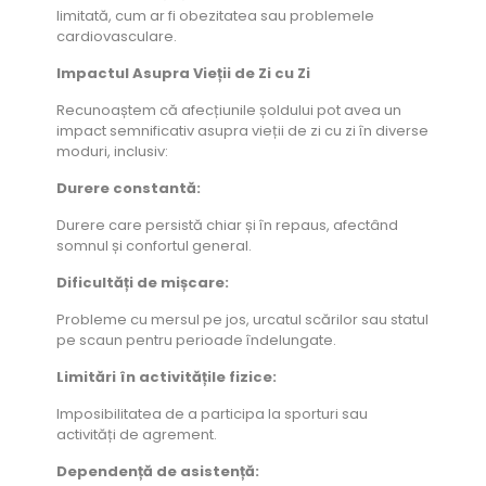
limitată, cum ar fi obezitatea sau problemele
cardiovasculare.
Impactul Asupra Vieții de Zi cu Zi
Recunoaștem că afecțiunile șoldului pot avea un
impact semnificativ asupra vieții de zi cu zi în diverse
moduri, inclusiv:
Durere constantă:
Durere care persistă chiar și în repaus, afectând
somnul și confortul general.
Dificultăți de mișcare:
Probleme cu mersul pe jos, urcatul scărilor sau statul
pe scaun pentru perioade îndelungate.
Limitări în activitățile fizice:
Imposibilitatea de a participa la sporturi sau
activități de agrement.
Dependență de asistență: