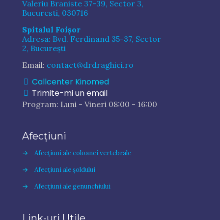
Valeriu Braniste 37-39, Sector 3,
Bucuresti, 030716
Spitalul Foișor
Adresa: Bvd. Ferdinand 35-37, Sector
2, București
Email:
contact@drdraghici.ro
Callcenter Kinomed
Trimite-mi un email
Program: Luni - Vineri 08:00 - 16:00
Afecțiuni
→
Afecțiuni ale coloanei vertebrale
→
Afecțiuni ale șoldului
→
Afecțiuni ale genunchiului
Link-uri Utile