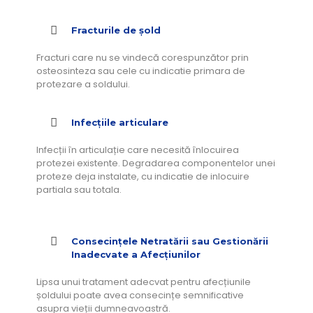
Fracturile de șold
Fracturi care nu se vindecă corespunzător prin
osteosinteza sau cele cu indicatie primara de
protezare a soldului.
Infecțiile articulare
Infecții în articulație care necesită înlocuirea
protezei existente. Degradarea componentelor unei
proteze deja instalate, cu indicatie de inlocuire
partiala sau totala.
Consecințele Netratării sau Gestionării
Inadecvate a Afecțiunilor
Lipsa unui tratament adecvat pentru afecțiunile
șoldului poate avea consecințe semnificative
asupra vieții dumneavoastră.