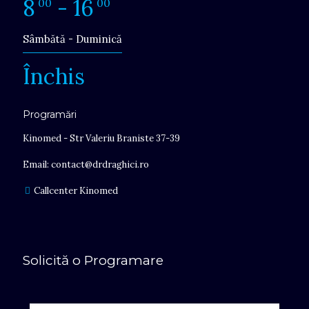
8
- 16
00
00
Sâmbătă - Duminică
Închis
Programări
Kinomed - Str Valeriu Braniste 37-39
Email: contact@drdraghici.ro
Callcenter Kinomed
Solicită o Programare