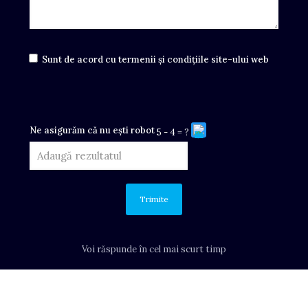
Sunt de acord cu termenii și condițiile site-ului web
Ne asigurăm că nu ești robot
5 - 4 = ?
T
e
r
u
g
Voi răspunde în cel mai scurt timp
ă
m
s
ă
i