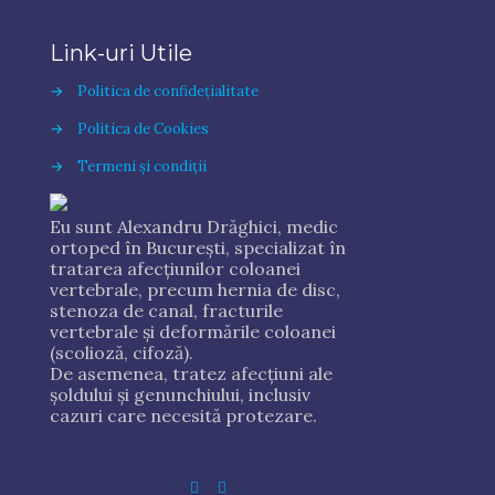
i
c
Link-uri Utile
a
c
→
Politica de confidețialitate
ă
e
→
Politica de Cookies
ș
t
→
Termeni și condiții
i
o
Eu sunt Alexandru Drăghici, medic
m
ortoped în București, specializat în
.
tratarea afecțiunilor coloanei
vertebrale, precum hernia de disc,
stenoza de canal, fracturile
vertebrale și deformările coloanei
(scolioză, cifoză).
De asemenea, tratez afecțiuni ale
șoldului și genunchiului, inclusiv
cazuri care necesită protezare.