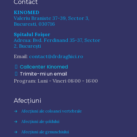
Contact
a
t
KINOMED
e
Valeriu Braniste 37-39, Sector 3,
î
Bucuresti, 030716
n
C
Spitalul Foișor
A
Adresa: Bvd. Ferdinand 35-37, Sector
P
2, București
T
C
Email:
contact@drdraghici.ro
H
A
Callcenter Kinomed
p
Trimite-mi un email
e
Program: Luni - Vineri 08:00 - 16:00
n
t
r
Afecțiuni
u
a
→
Afecțiuni ale coloanei vertebrale
v
e
→
Afecțiuni ale șoldului
r
i
→
Afecțiuni ale genunchiului
f